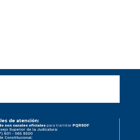
les de atención:
para tramitar
No son canales oficiales
PQRSDF
sejo Superior de la Judicatura:
7) 601 - 565 8500
te Constitucional: