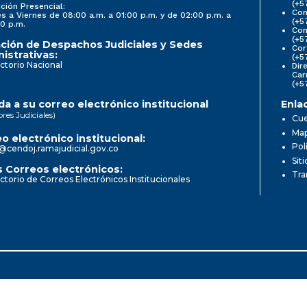
(+5
ción Presencial:
Con
s a Viernes de 08:00 a.m. a 01:00 p.m. y de 02:00 p.m. a
(+5
0 p.m.
Com
(+5
ción de Despachos Judiciales y Sedes
Cor
istrativas:
(+5
ctorio Nacional
Dir
Car
(+5
a a su correo electrónico institucional
Enla
ores Judiciales)
Cue
Map
o electrónico institucional:
Pol
@cendoj.ramajudicial.gov.co
Sit
 Correos electrónicos:
Tra
ctorio de Correos Electrónicos Institucionales