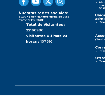
Aten
Lune
05:0
Nuestras redes sociales:
Ubica
Estos
para
No son canales oficiales
admin
tramitar
PQRSDF
Dire
Total de Visitantes :
22166986
Visitantes Últimas 24
Acced
(Servid
horas :
107616
Corre
info
Otros
Dire