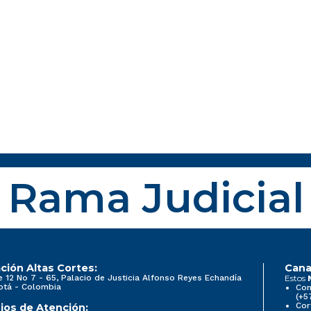
Rama Judicial
ción Altas Cortes:
Cana
e 12 No 7 - 65, Palacio de Justicia Alfonso Reyes Echandía
Estos
otá - Colombia
Con
(+5
Cor
ios de Atención: