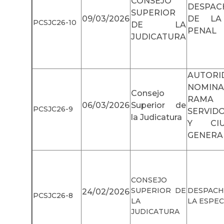
CONSEJO
DESPAC
SUPERIOR
09/03/2026
DE LA 
PCSJC26-10
DE LA
PENAL
JUDICATURA
AUTORI
NOMIN
Consejo
RAMA
06/03/2026
Superior de
PCSJC26-9
SERVIDO
la Judicatura
Y CIU
GENERA
CONSEJO
SUPERIOR DE
DESPACH
24/02/2026
PCSJC26-8
LA
LA ESPE
JUDICATURA