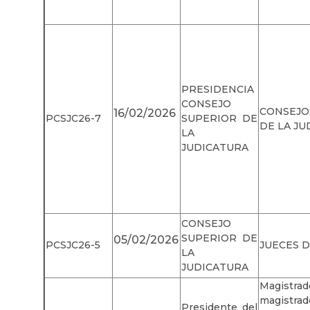
PRESIDENCIA
CONSEJO
CONSEJ
16/02/2026
PCSJC26-7
SUPERIOR DE
DE LA JU
LA
JUDICATURA
CONSEJO
SUPERIOR DE
05/02/2026
PCSJC26-5
JUECES D
LA
JUDICATURA
Magistra
magistra
Presidente del