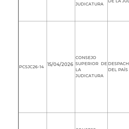
DE LA JU
JUDICATURA
CONSEJO
SUPERIOR DE
DESPAC
15/04/2026
PCSJC26-14
LA
DEL PAÍS
JUDICATURA