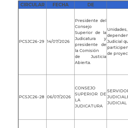
CIRCULAR
FECHA
DE
Presidente del
Consejo
Unidad
Superior de la
depende
Judicatura y
PCSJC26-29
14/07/2026
Judicial 
presidente de
participe
la Comisión
de proyec
de Justicia
Abierta.
CONSEJO
SERVIDO
SUPERIOR DE
PCSJC26-28
06/07/2026
JUDICIA
LA
JUDICIAL
JUDICATURA