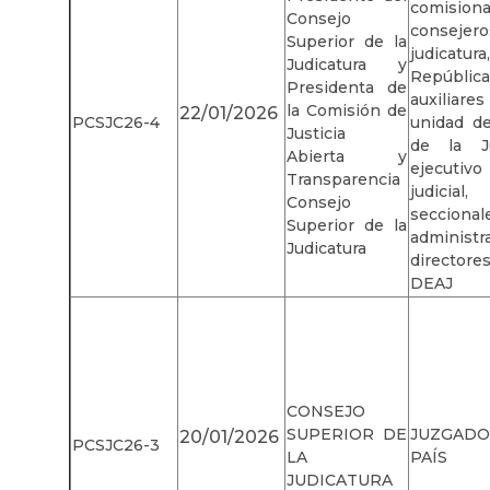
comision
Consejo
consejero
Superior de la
judicatu
Judicatura y
Repúbli
Presidenta de
auxiliar
la Comisión de
22/01/2026
PCSJC26-4
unidad de
Justicia
de la Ju
Abierta y
ejecutivo
Transparencia
judici
Consejo
secc
Superior de la
administ
Judicatura
director
DEAJ
CONSEJO
SUPERIOR DE
JUZGAD
20/01/2026
PCSJC26-3
LA
PAÍS
JUDICATURA