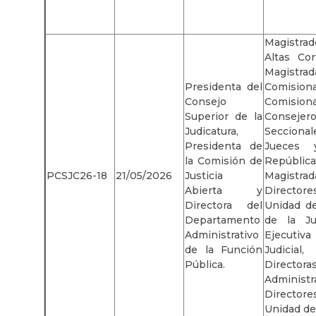
Magistrad
Altas Cor
Magistra
Presidenta del
Comi
Consejo
Comision
Superior de la
Conseje
Judicatura,
Seccional
Presidenta de
Jueces 
la Comisión de
Repúblic
PCSJC26-18
21/05/2026
Justicia
Magistr
Abierta y
Director
Directora del
Unidad de
Departamento
de la Jud
Administrativo
Ejecutiva
de la Función
Judicia
Pública.
Director
Administ
Director
Unidad de