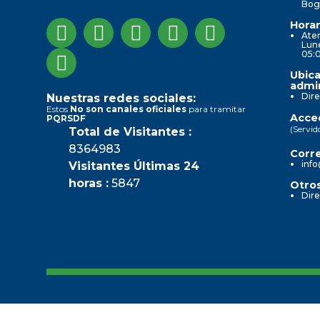
Bog
Horar
Aten
Lune
05:
Ubica
admin
Dire
Nuestras redes sociales:
Estos
No son canales oficiales
para tramitar
Acced
PQRSDF
(Servid
Total de Visitantes :
8364983
Corre
info
Visitantes Últimas 24
horas :
5847
Otros
Dire