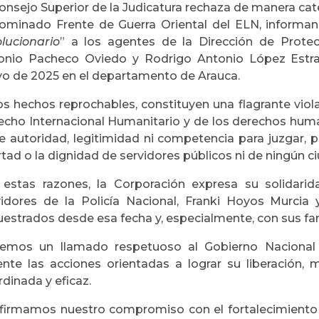
onsejo Superior de la Judicatura rechaza de manera cate
ominado Frente de Guerra Oriental del ELN, informa
olucionario
” a los agentes de la Dirección de Protec
onio Pacheco Oviedo y Rodrigo Antonio López Estra
o de 2025 en el departamento de Arauca.
s hechos reprochables, constituyen una flagrante viola
echo Internacional Humanitario y de los derechos hum
e autoridad, legitimidad ni competencia para juzgar, pr
rtad o la dignidad de servidores públicos ni de ningún 
 estas razones, la Corporación expresa su solidarid
vidores de la Policía Nacional, Franki Hoyos Murcia
uestrados desde esa fecha y, especialmente, con sus fa
emos un llamado respetuoso al Gobierno Nacional 
ente las acciones orientadas a lograr su liberación, 
dinada y eficaz.
firmamos nuestro compromiso con el fortalecimiento 