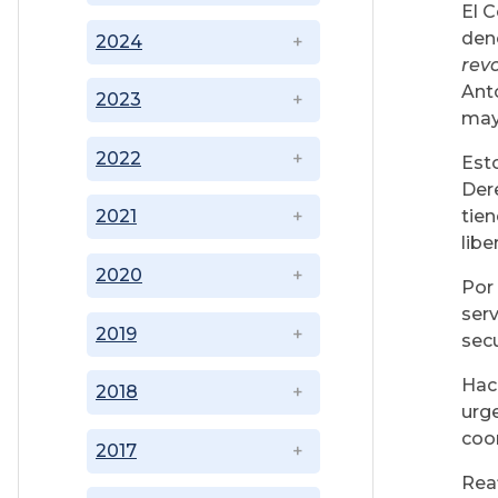
El C
den
2024
rev
Ant
2023
may
2022
Esto
Der
tien
2021
libe
2020
Por
ser
2019
sec
Hac
2018
urg
coor
2017
Rea