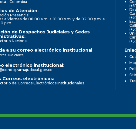
otá - Colombia
Con
(+5
Dir
ios de Atención:
Car
ción Presencial:
(+5
s a Viernes de 08:00 a.m. a 01:00 p.m. y de 02:00 p.m. a
Esc
00 p.m.
Cal
(+5
ción de Despachos Judiciales y Sedes
Uni
istrativas:
Car
ctorio Nacional
(+5
a a su correo electrónico institucional
Enla
ores Judiciales)
Cue
Map
o electrónico institucional:
Pol
@cendoj.ramajudicial.gov.co
Sit
 Correos electrónicos:
Tra
ctorio de Correos Electrónicos Institucionales