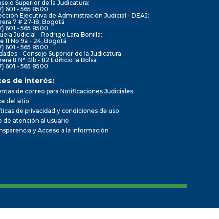
sejo Superior de la Judicatura:
7) 601 - 565 8500
ección Ejecutiva de Administración Judicial - DEAJ:
rera 7 # 27-18, Bogotá
7) 601 - 565 8500
uela Judicial - Rodrigo Lara Bonilla:
le 11 No 9a - 24, Bogotá
7) 601 - 565 8500
dades - Consejo Superior de la Judicatura:
rera 8 N° 12b - 82 Edificio la Bolsa
7) 601 - 565 8500
ces de interés:
ntas de correo para Notificaciones Judiciales
a del sitio
íticas de privacidad y condiciones de uso
io de atención al usuario
nsparencia y Acceso a la información