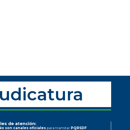
Judicatura
les de atención:
No son canales oficiales
para tramitar
PQRSDF