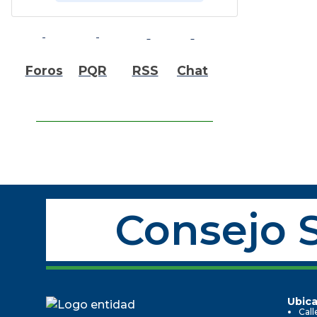
Foros
PQR
RSS
Chat
Consejo S
Ubica
Call