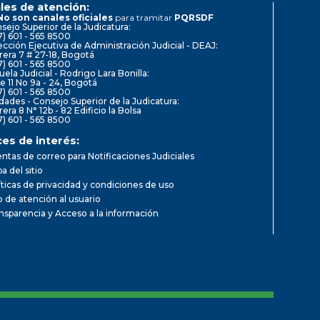
les de atención:
No son canales oficiales
para tramitar
PQRSDF
sejo Superior de la Judicatura:
7) 601 - 565 8500
ección Ejecutiva de Administración Judicial - DEAJ:
rera 7 # 27-18, Bogotá
7) 601 - 565 8500
uela Judicial - Rodrigo Lara Bonilla:
le 11 No 9a - 24, Bogotá
7) 601 - 565 8500
dades - Consejo Superior de la Judicatura:
rera 8 N° 12b - 82 Edificio la Bolsa
7) 601 - 565 8500
ces de interés:
ntas de correo para Notificaciones Judiciales
a del sitio
íticas de privacidad y condiciones de uso
io de atención al usuario
nsparencia y Acceso a la información