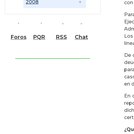
2008
con 
Par
Eje
Adm
Los
Foros
PQR
RSS
Chat
líne
De c
deu
par
cas
en d
En 
rep
dic
cert
¿Qu