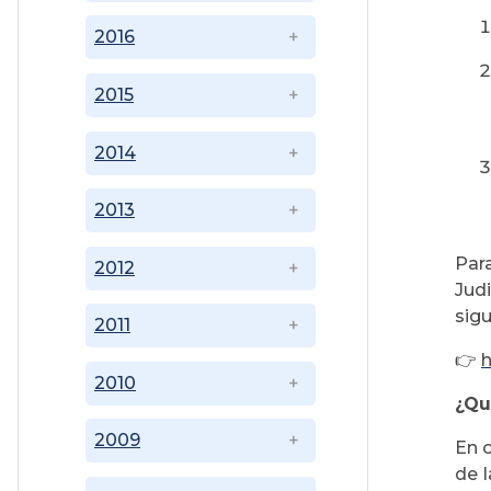
2016
2015
2014
2013
Par
2012
Jud
sigu
2011
👉
h
2010
¿Qu
2009
En 
de 