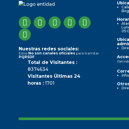
Ubica
Call
Bog
Horar
Aten
Lune
05:
Ubica
admin
Dire
Nuestras redes sociales:
Estos
No son canales oficiales
para tramitar
Acced
PQRSDF
(Servid
Total de Visitantes :
8374634
Corre
info
Visitantes Últimas 24
horas :
1701
Otros
Dire