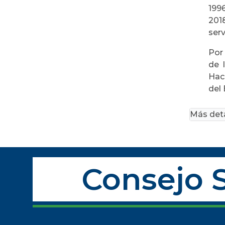
1996
201
serv
Por
de 
Hac
del
Más deta
Consejo S