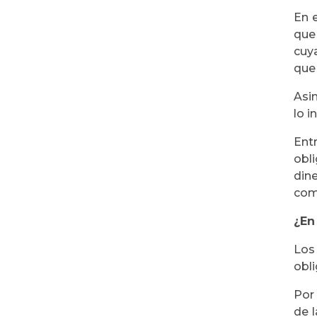
En 
que
cuy
que
Asi
lo i
Ent
obl
din
como
¿En
Los
obli
Por
de l