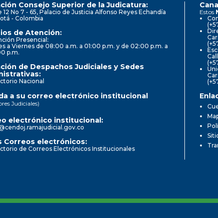
ción Consejo Superior de la Judicatura:
Cana
e 12 No 7 - 65, Palacio de Justicia Alfonso Reyes Echandía
Estos
otá - Colombia
Con
(+5
Dir
ios de Atención:
Car
ción Presencial:
(+5
s a Viernes de 08:00 a.m. a 01:00 p.m. y de 02:00 p.m. a
Esc
00 p.m.
Cal
(+5
ción de Despachos Judiciales y Sedes
Uni
istrativas:
Car
ctorio Nacional
(+5
a a su correo electrónico institucional
Enla
ores Judiciales)
Cue
Map
o electrónico institucional:
Pol
@cendoj.ramajudicial.gov.co
Sit
 Correos electrónicos:
Tra
ctorio de Correos Electrónicos Institucionales