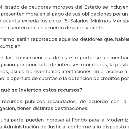
el listado de deudores morosos del Estado se incluyen l
 presenten mora en el pago de sus obligaciones por un p
a cuantía exceda los cinco (5) Salarios Mínimos Mensu
 no cuenten con un acuerdo de pago vigente.
mismo, serán reportados aquellos deudores que, habie
ncumplan.
re las consecuencias de este reporte se encuentran
igación por concepto de intereses moratorios, la posi
eros, así como eventuales afectaciones en el acceso a p
 la apertura de cuentas o la obtención de créditos por
 qué se invierten estos recursos?
 recursos públicos recaudados, de acuerdo con la 
gación, tienen distintas destinaciones:
 una parte, pueden ingresar al Fondo para la Moderniz
a Administración de Justicia, conforme a lo dispuesto e