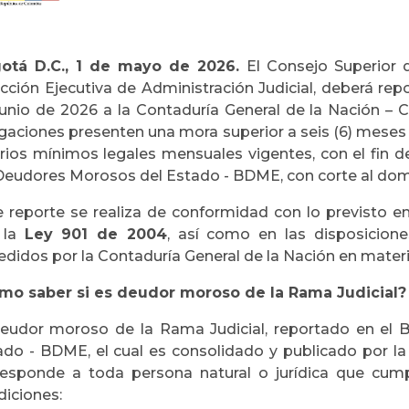
otá D.C., 1 de mayo de 2026.
El Consejo Superior 
cción Ejecutiva de Administración Judicial, deberá rep
junio de 2026 a la Contaduría General de la Nación – 
gaciones presenten una mora superior a seis (6) meses 
arios mínimos legales mensuales vigentes, con el fin de
Deudores Morosos del Estado - BDME, con corte al dom
e reporte se realiza de conformidad con lo previsto e
 la
Ley 901 de 2004
, así como en las disposicione
edidos por la Contaduría General de la Nación en mate
mo saber si es deudor moroso de la Rama Judicial?
deudor moroso de la Rama Judicial, reportado en el 
ado - BDME, el cual es consolidado y publicado por la
responde a toda persona natural o jurídica que cump
diciones: