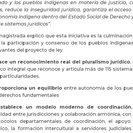
ado y los pueblos indígenas en materia de justicia, c
, reduce la inseguridad jurídica, garantiza el acceso e
onomía indígena dentro del Estado Social de Derecho 
e sistemas jurídicos”.
magistrada explicó que esta iniciativa es la culminació
 la participación y consenso de los pueblos indígenas
vantes del proyecto de ley.
ace un reconocimiento real del pluralismo jurídico
,
co integral que reconoce y articula más de 115 sistemas
particularidades.
roporciona un equilibrio
entre autonomía de los pueb
 derechos fundamentales
Establece un modelo moderno de coordinación
aldad entre jurisdicciones y colaboración armónica, co
tocolos departamentales de coordinación, el apoyo ins
dico, la formación intercultural a servidores judiciale