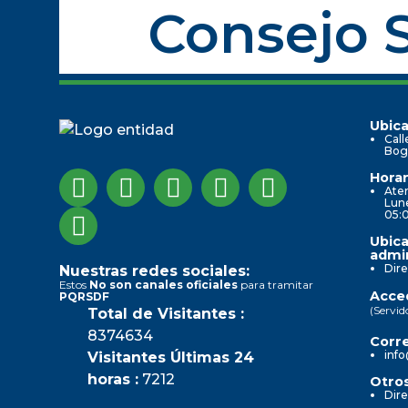
Consejo S
Ubica
Call
Bog
Horar
Aten
Lune
05:
Ubica
admin
Dire
Nuestras redes sociales:
Estos
No son canales oficiales
para tramitar
Acced
PQRSDF
(Servid
Total de Visitantes :
8374634
Corre
info
Visitantes Últimas 24
horas :
7212
Otros
Dire