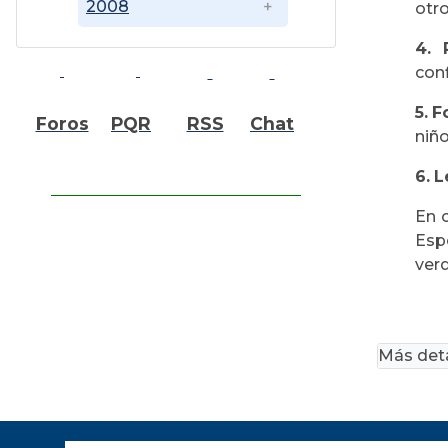
2008
otro
4.
con
5.
F
Foros
PQR
RSS
Chat
niño
6.
L
En 
Esp
verd
Más deta