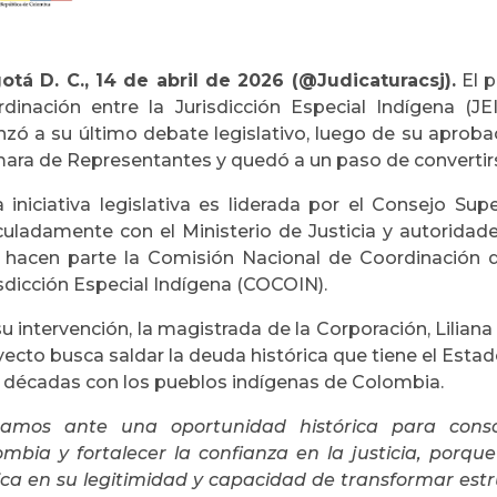
otá D. C., 14 de abril de 2026 (@Judicaturacsj).
El p
rdinación entre la Jurisdicción Especial Indígena (JE
nzó a su último debate legislativo, luego de su aproba
ara de Representantes y quedó a un paso de convertirse
 iniciativa legislativa es liderada por el Consejo Sup
iculadamente con el Ministerio de Justicia y autoridad
 hacen parte la Comisión Nacional de Coordinación de
sdicción Especial Indígena (COCOIN).
u intervención, la magistrada de la Corporación, Lilian
yecto busca saldar la deuda histórica que tiene el Es
s décadas con los pueblos indígenas de Colombia.
tamos ante una oportunidad histórica para consol
ombia y fortalecer la confianza en la justicia, porqu
ica en su legitimidad y capacidad de transformar estr