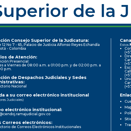
uperior de la 
ción Consejo Superior de la Judicatura:
Cana
e 12 No 7 - 65, Palacio de Justicia Alfonso Reyes Echandía
Estos
otá - Colombia
Con
(+5
Dir
ios de Atención:
Car
ción Presencial:
(+5
s a Viernes de 08:00 a.m. a 01:00 p.m. y de 02:00 p.m. a
Esc
00 p.m.
Cal
(+5
ción de Despachos Judiciales y Sedes
Uni
istrativas:
Car
ctorio Nacional
(+5
a a su correo electrónico institucional
Enla
ores Judiciales)
Cue
Map
o electrónico institucional:
Pol
@cendoj.ramajudicial.gov.co
Sit
 Correos electrónicos:
Tra
ctorio de Correos Electrónicos Institucionales