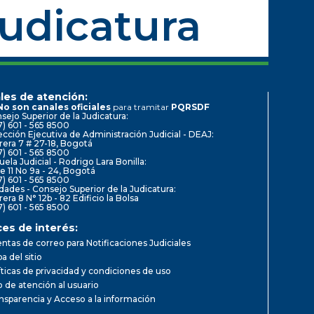
Judicatura
les de atención:
No son canales oficiales
para tramitar
PQRSDF
sejo Superior de la Judicatura:
7) 601 - 565 8500
ección Ejecutiva de Administración Judicial - DEAJ:
rera 7 # 27-18, Bogotá
7) 601 - 565 8500
uela Judicial - Rodrigo Lara Bonilla:
le 11 No 9a - 24, Bogotá
7) 601 - 565 8500
dades - Consejo Superior de la Judicatura:
rera 8 N° 12b - 82 Edificio la Bolsa
7) 601 - 565 8500
ces de interés:
ntas de correo para Notificaciones Judiciales
a del sitio
íticas de privacidad y condiciones de uso
io de atención al usuario
nsparencia y Acceso a la información