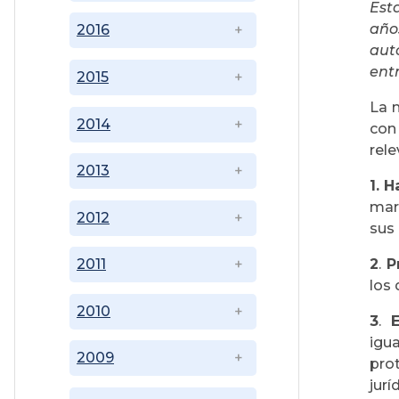
Est
años
2016
aut
entr
2015
La 
2014
con
rele
2013
1.
H
mar
2012
sus 
2
.
P
2011
los
2010
3
.
igu
2009
pro
jurí