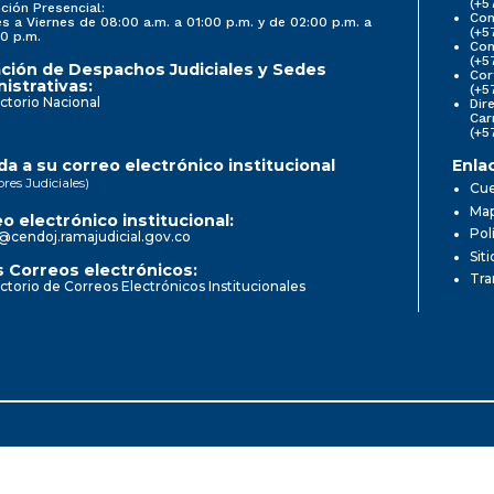
(+5
ción Presencial:
Con
s a Viernes de 08:00 a.m. a 01:00 p.m. y de 02:00 p.m. a
(+5
0 p.m.
Com
(+5
ción de Despachos Judiciales y Sedes
Cor
istrativas:
(+5
ctorio Nacional
Dir
Car
(+5
a a su correo electrónico institucional
Enla
ores Judiciales)
Cue
Map
o electrónico institucional:
Pol
@cendoj.ramajudicial.gov.co
Sit
 Correos electrónicos:
Tra
ctorio de Correos Electrónicos Institucionales