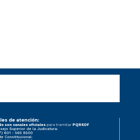
les de atención:
para tramitar
No son canales oficiales
PQRSDF
sejo Superior de la Judicatura:
7) 601 - 565 8500
te Constitucional: