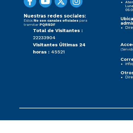
Aten
Lune
05:0
Nuestras redes sociales:
Ubica
Estos
para
No son canales oficiales
admin
tramitar
PQRSDF
Dire
Total de Visitantes :
22233904
Visitantes Últimas 24
Acced
(Servid
horas :
45521
Corre
info
Otros
Dire