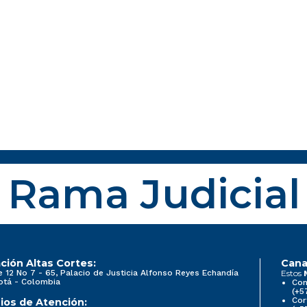
Rama Judicial
ción Altas Cortes:
Cana
e 12 No 7 - 65, Palacio de Justicia Alfonso Reyes Echandía
Estos
otá - Colombia
Con
(+5
Cor
ios de Atención: