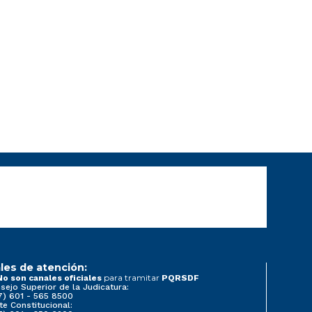
les de atención:
para tramitar
No son canales oficiales
PQRSDF
sejo Superior de la Judicatura:
7) 601 - 565 8500
te Constitucional: