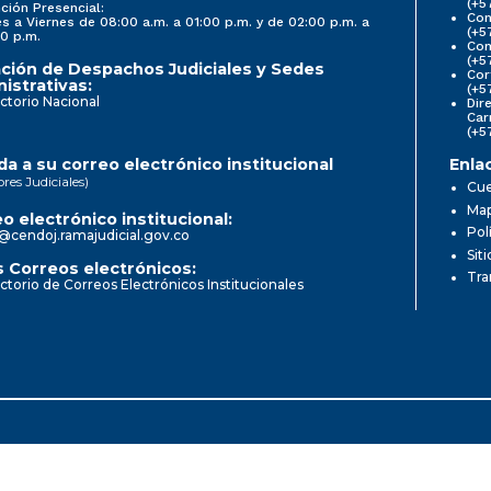
(+5
ción Presencial:
Con
s a Viernes de 08:00 a.m. a 01:00 p.m. y de 02:00 p.m. a
(+5
0 p.m.
Com
(+5
ción de Despachos Judiciales y Sedes
Cor
istrativas:
(+5
ctorio Nacional
Dir
Car
(+5
a a su correo electrónico institucional
Enla
ores Judiciales)
Cue
Map
o electrónico institucional:
Pol
@cendoj.ramajudicial.gov.co
Sit
 Correos electrónicos:
Tra
ctorio de Correos Electrónicos Institucionales