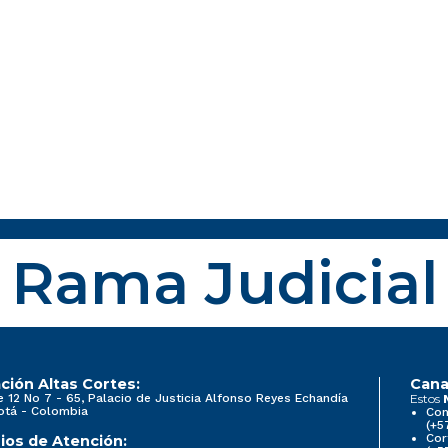
Rama Judicial
ción Altas Cortes:
Cana
e 12 No 7 - 65, Palacio de Justicia Alfonso Reyes Echandía
Estos
otá - Colombia
Con
(+5
Cor
ios de Atención: