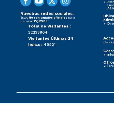
Aten
Lune
05:0
Nuestras redes sociales:
Ubica
Estos
para
No son canales oficiales
admin
tramitar
PQRSDF
Dire
Total de Visitantes :
22233904
Visitantes Últimas 24
Acced
(Servid
horas :
45521
Corre
info
Otros
Dire