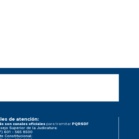
les de atención:
para tramitar
No son canales oficiales
PQRSDF
sejo Superior de la Judicatura:
7) 601 - 565 8500
te Constitucional: