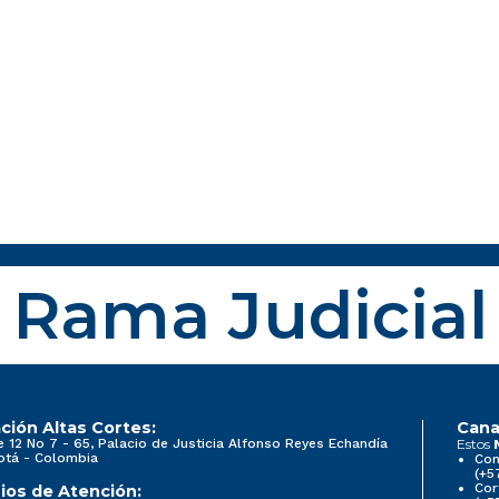
Rama Judicial
ción Altas Cortes:
Cana
e 12 No 7 - 65, Palacio de Justicia Alfonso Reyes Echandía
Estos
otá - Colombia
Con
(+5
Cor
ios de Atención: