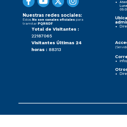
Aten
Lune
05:0
Nuestras redes sociales:
Ubica
Estos
para
No son canales oficiales
admin
tramitar
PQRSDF
Dire
Total de Visitantes :
22187065
Visitantes Últimas 24
Acced
(Servid
horas :
88313
Corre
info
Otros
Dire