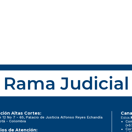
Rama Judicial
ción Altas Cortes:
Cana
e 12 No 7 - 65, Palacio de Justicia Alfonso Reyes Echandía
Estos
otá - Colombia
Con
(+5
Cor
ios de Atención: