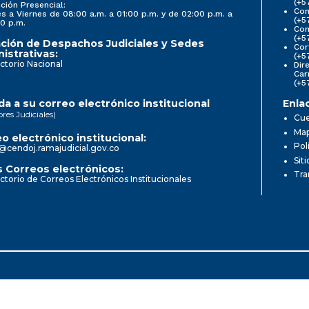
(+5
ción Presencial:
Con
s a Viernes de 08:00 a.m. a 01:00 p.m. y de 02:00 p.m. a
(+5
0 p.m.
Com
(+5
ción de Despachos Judiciales y Sedes
Cor
istrativas:
(+5
ctorio Nacional
Dir
Car
(+5
a a su correo electrónico institucional
Enla
ores Judiciales)
Cue
Map
o electrónico institucional:
Pol
@cendoj.ramajudicial.gov.co
Sit
 Correos electrónicos:
Tra
ctorio de Correos Electrónicos Institucionales