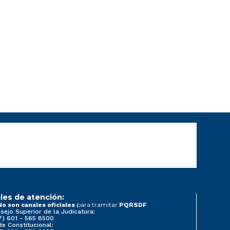
les de atención:
para tramitar
No son canales oficiales
PQRSDF
sejo Superior de la Judicatura:
7) 601 - 565 8500
te Constitucional: