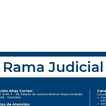
Rama Judicial
ción Altas Cortes:
Cana
e 12 No 7 - 65, Palacio de Justicia Alfonso Reyes Echandía
Estos
otá - Colombia
Con
(+5
Cor
ios de Atención: