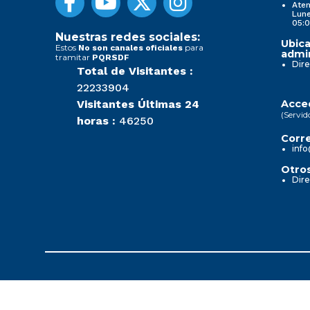
Aten
Lune
05:0
Nuestras redes sociales:
Ubica
Estos
para
No son canales oficiales
admin
tramitar
PQRSDF
Dire
Total de Visitantes :
22233904
Visitantes Últimas 24
Acced
(Servid
horas :
46250
Corre
info
Otros
Dire