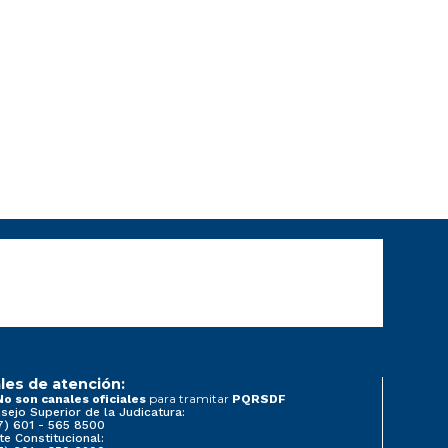
les de atención:
para tramitar
No son canales oficiales
PQRSDF
sejo Superior de la Judicatura:
7) 601 - 565 8500
te Constitucional: