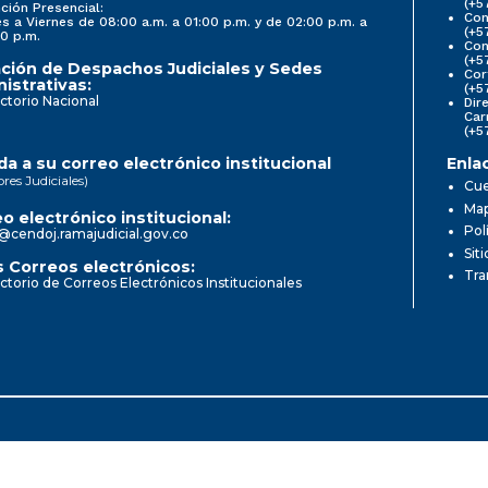
(+5
ción Presencial:
Con
s a Viernes de 08:00 a.m. a 01:00 p.m. y de 02:00 p.m. a
(+5
0 p.m.
Com
(+5
ción de Despachos Judiciales y Sedes
Cor
istrativas:
(+5
ctorio Nacional
Dir
Car
(+5
a a su correo electrónico institucional
Enla
ores Judiciales)
Cue
Map
o electrónico institucional:
Pol
@cendoj.ramajudicial.gov.co
Sit
 Correos electrónicos:
Tra
ctorio de Correos Electrónicos Institucionales