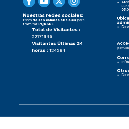
Aten
Lune
05:0
Nuestras redes sociales:
Ubica
Estos
para
No son canales oficiales
admin
tramitar
PQRSDF
Dire
Total de Visitantes :
22171945
Visitantes Últimas 24
Acced
(Servid
horas :
124284
Corre
info
Otros
Dire