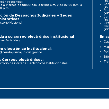
(+5
ción Presencial:
Con
s a Viernes de 08:00 a.m. a 01:00 p.m. y de 02:00 p.m. a
(+5
0 p.m.
Com
(+5
ción de Despachos Judiciales y Sedes
Cor
istrativas:
(+5
ctorio Nacional
Dir
Car
(+5
a a su correo electrónico institucional
Enla
ores Judiciales)
Cue
Map
o electrónico institucional:
Pol
@cendoj.ramajudicial.gov.co
Sit
 Correos electrónicos:
Tra
ctorio de Correos Electrónicos Institucionales