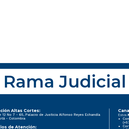
Rama Judicial
ción Altas Cortes:
Cana
e 12 No 7 - 65, Palacio de Justicia Alfonso Reyes Echandía
Estos
otá - Colombia
Con
(+5
Cor
ios de Atención: