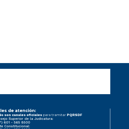
les de atención:
para tramitar
No son canales oficiales
PQRSDF
sejo Superior de la Judicatura:
7) 601 - 565 8500
te Constitucional: