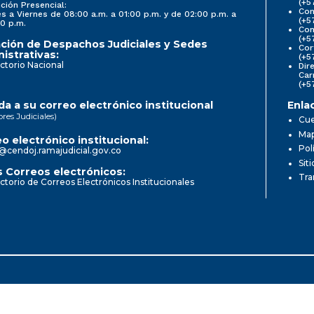
(+5
ción Presencial:
Con
s a Viernes de 08:00 a.m. a 01:00 p.m. y de 02:00 p.m. a
(+5
0 p.m.
Com
(+5
ción de Despachos Judiciales y Sedes
Cor
istrativas:
(+5
ctorio Nacional
Dir
Car
(+5
a a su correo electrónico institucional
Enla
ores Judiciales)
Cue
Map
o electrónico institucional:
Pol
@cendoj.ramajudicial.gov.co
Sit
 Correos electrónicos:
Tra
ctorio de Correos Electrónicos Institucionales