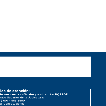
les de atención:
para tramitar
No son canales oficiales
PQRSDF
sejo Superior de la Judicatura:
7) 601 - 565 8500
te Constitucional: