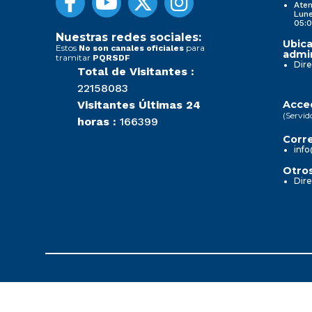
Aten
Lune
05:0
Nuestras redes sociales:
Ubica
Estos
para
No son canales oficiales
admin
tramitar
PQRSDF
Dire
Total de Visitantes :
22158083
Visitantes Últimas 24
Acced
(Servid
horas :
166399
Corre
info
Otros
Dire