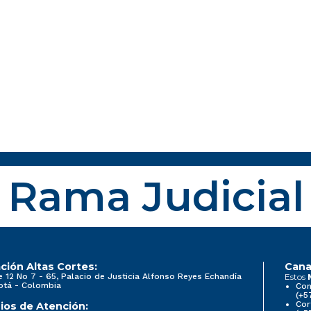
Rama Judicial
ción Altas Cortes:
Cana
e 12 No 7 - 65, Palacio de Justicia Alfonso Reyes Echandía
Estos
otá - Colombia
Con
(+5
Cor
ios de Atención: