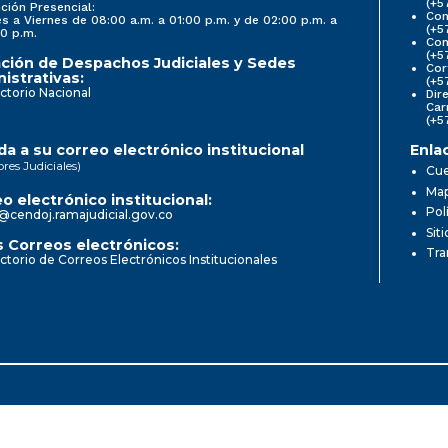
(+5
ción Presencial:
Con
s a Viernes de 08:00 a.m. a 01:00 p.m. y de 02:00 p.m. a
(+5
0 p.m.
Com
(+5
ción de Despachos Judiciales y Sedes
Cor
istrativas:
(+5
ctorio Nacional
Dir
Car
(+5
a a su correo electrónico institucional
Enla
ores Judiciales)
Cue
Map
o electrónico institucional:
Pol
@cendoj.ramajudicial.gov.co
Sit
 Correos electrónicos:
Tra
ctorio de Correos Electrónicos Institucionales