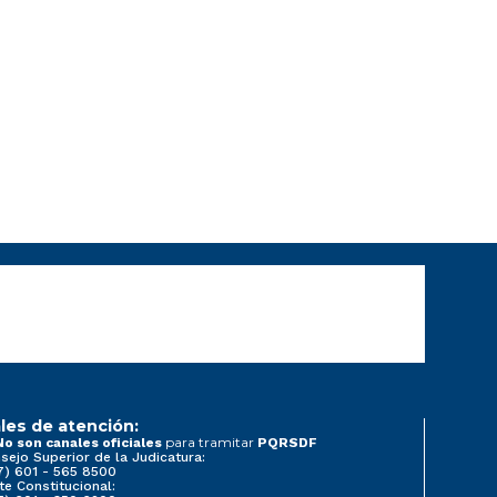
les de atención:
para tramitar
No son canales oficiales
PQRSDF
sejo Superior de la Judicatura:
7) 601 - 565 8500
te Constitucional: