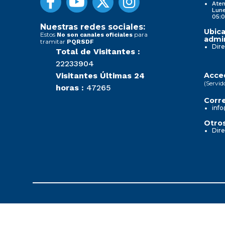
Aten
Lune
05:0
Nuestras redes sociales:
Ubica
Estos
para
No son canales oficiales
admin
tramitar
PQRSDF
Dire
Total de Visitantes :
22233904
Visitantes Últimas 24
Acced
(Servid
horas :
47265
Corre
info
Otros
Dire