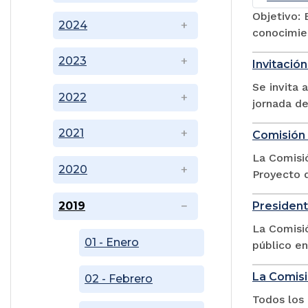
Objetivo: 
2024
conocimien
2023
Invitació
Se invita 
2022
jornada de
2021
Comisión 
La Comisió
2020
Proyecto d
2019
President
La Comisió
01 - Enero
público en
La Comisi
02 - Febrero
Todos los 