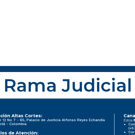
Rama Judicial
ción Altas Cortes:
Cana
e 12 No 7 - 65, Palacio de Justicia Alfonso Reyes Echandía
Estos
otá - Colombia
Con
(+5
Cor
ios de Atención: