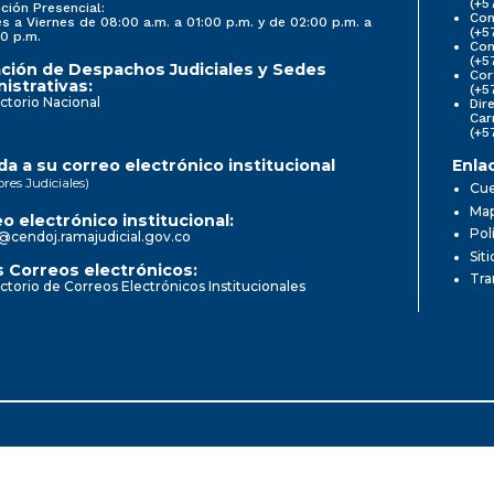
(+5
ción Presencial:
Con
s a Viernes de 08:00 a.m. a 01:00 p.m. y de 02:00 p.m. a
(+5
0 p.m.
Com
(+5
ción de Despachos Judiciales y Sedes
Cor
istrativas:
(+5
ctorio Nacional
Dir
Car
(+5
a a su correo electrónico institucional
Enla
ores Judiciales)
Cue
Map
o electrónico institucional:
Pol
@cendoj.ramajudicial.gov.co
Sit
 Correos electrónicos:
Tra
ctorio de Correos Electrónicos Institucionales