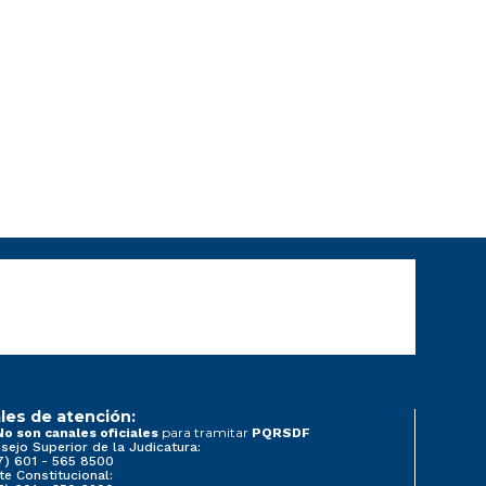
les de atención:
para tramitar
No son canales oficiales
PQRSDF
sejo Superior de la Judicatura:
7) 601 - 565 8500
te Constitucional: