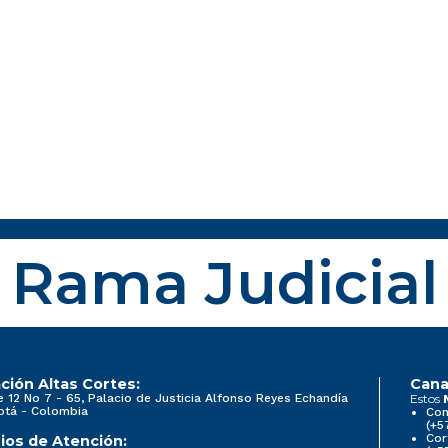
Rama Judicial
ción Altas Cortes:
Cana
e 12 No 7 - 65, Palacio de Justicia Alfonso Reyes Echandía
Estos
otá - Colombia
Con
(+5
Cor
ios de Atención: