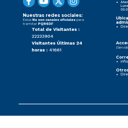
Aten
Lune
05:0
Nuestras redes sociales:
Ubica
Estos
para
No son canales oficiales
admin
tramitar
PQRSDF
Dire
Total de Visitantes :
22233904
Visitantes Últimas 24
Acced
(Servid
horas :
41661
Corre
info
Otros
Dire