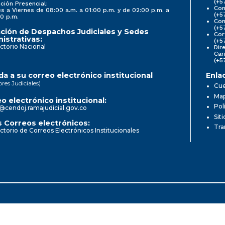
(+5
ción Presencial:
Con
s a Viernes de 08:00 a.m. a 01:00 p.m. y de 02:00 p.m. a
(+5
0 p.m.
Com
(+5
ción de Despachos Judiciales y Sedes
Cor
istrativas:
(+5
ctorio Nacional
Dir
Car
(+5
a a su correo electrónico institucional
Enla
ores Judiciales)
Cue
Map
o electrónico institucional:
Pol
@cendoj.ramajudicial.gov.co
Sit
 Correos electrónicos:
Tra
ctorio de Correos Electrónicos Institucionales