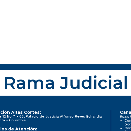
Rama Judicial
ción Altas Cortes:
Cana
e 12 No 7 - 65, Palacio de Justicia Alfonso Reyes Echandía
Estos
otá - Colombia
Con
(+5
Cor
ios de Atención: