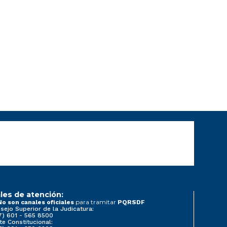
les de atención:
para tramitar
No son canales oficiales
PQRSDF
sejo Superior de la Judicatura:
7) 601 - 565 8500
te Constitucional: