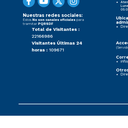
Aten
Lune
05:0
Nuestras redes sociales:
Ubica
Estos
para
No son canales oficiales
admin
tramitar
PQRSDF
Dire
Total de Visitantes :
22166986
Visitantes Últimas 24
Acced
(Servid
horas :
109671
Corre
info
Otros
Dire