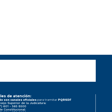
les de atención:
para tramitar
No son canales oficiales
PQRSDF
sejo Superior de la Judicatura:
7) 601 - 565 8500
te Constitucional: