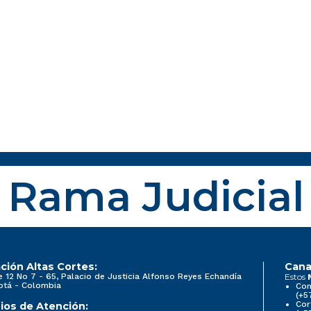
Rama Judicial
ción Altas Cortes:
Cana
e 12 No 7 - 65, Palacio de Justicia Alfonso Reyes Echandía
Estos
otá - Colombia
Con
(+5
Cor
ios de Atención: