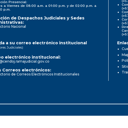
(+5
ción Presencial:
Con
s a Viernes de 08:00 a.m. a 01:00 p.m. y de 02:00 p.m. a
(+5
0 p.m.
Com
(+5
ción de Despachos Judiciales y Sedes
Cor
istrativas:
(+5
ctorio Nacional
Dir
Car
(+5
a a su correo electrónico institucional
Enla
ores Judiciales)
Cue
Map
o electrónico institucional:
Pol
@cendoj.ramajudicial.gov.co
Sit
 Correos electrónicos:
Tra
ctorio de Correos Electrónicos Institucionales