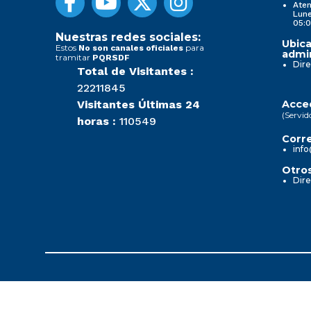
Aten
Lune
05:0
Nuestras redes sociales:
Ubica
Estos
para
No son canales oficiales
admin
tramitar
PQRSDF
Dire
Total de Visitantes :
22211845
Visitantes Últimas 24
Acced
(Servid
horas :
110549
Corre
info
Otros
Dire