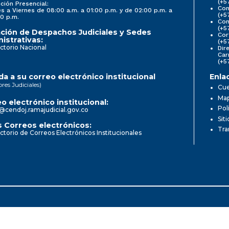
(+5
ción Presencial:
Con
s a Viernes de 08:00 a.m. a 01:00 p.m. y de 02:00 p.m. a
(+5
0 p.m.
Com
(+5
ción de Despachos Judiciales y Sedes
Cor
istrativas:
(+5
ctorio Nacional
Dir
Car
(+5
a a su correo electrónico institucional
Enla
ores Judiciales)
Cue
Map
o electrónico institucional:
Pol
@cendoj.ramajudicial.gov.co
Sit
 Correos electrónicos:
Tra
ctorio de Correos Electrónicos Institucionales