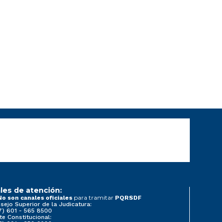
les de atención:
para tramitar
No son canales oficiales
PQRSDF
sejo Superior de la Judicatura:
7) 601 - 565 8500
te Constitucional: