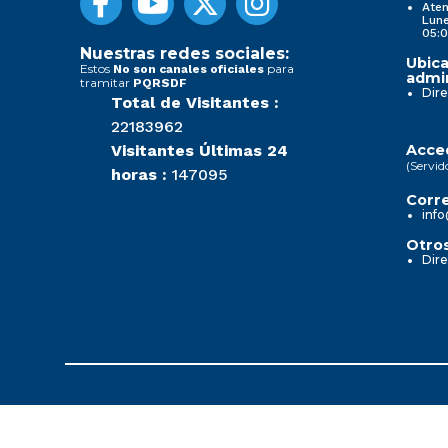
Aten
Lune
05:0
Nuestras redes sociales:
Ubica
Estos
para
No son canales oficiales
admin
tramitar
PQRSDF
Dire
Total de Visitantes :
22183962
Visitantes Últimas 24
Acced
(Servid
horas :
147095
Corre
info
Otros
Dire