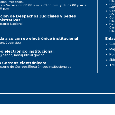
(+5
ción Presencial:
Con
s a Viernes de 08:00 a.m. a 01:00 p.m. y de 02:00 p.m. a
(+5
0 p.m.
Com
(+5
ción de Despachos Judiciales y Sedes
Cor
istrativas:
(+5
ctorio Nacional
Dir
Car
(+5
a a su correo electrónico institucional
Enla
ores Judiciales)
Cue
Map
o electrónico institucional:
Pol
@cendoj.ramajudicial.gov.co
Sit
 Correos electrónicos:
Tra
ctorio de Correos Electrónicos Institucionales