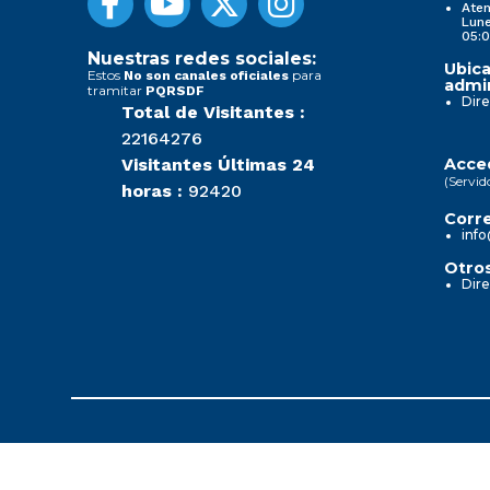
Aten
Lune
05:0
Nuestras redes sociales:
Ubica
Estos
para
No son canales oficiales
admin
tramitar
PQRSDF
Dire
Total de Visitantes :
22164276
Visitantes Últimas 24
Acced
(Servid
horas :
92420
Corre
info
Otros
Dire