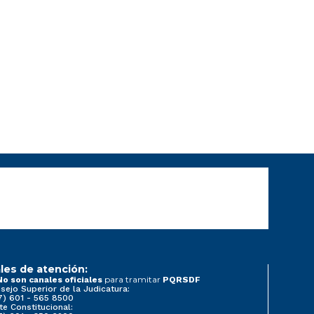
les de atención:
para tramitar
No son canales oficiales
PQRSDF
sejo Superior de la Judicatura:
7) 601 - 565 8500
te Constitucional: