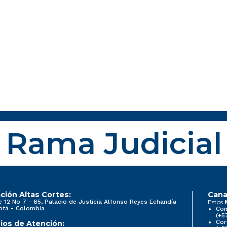
Rama Judicial
ción Altas Cortes:
Cana
e 12 No 7 - 65, Palacio de Justicia Alfonso Reyes Echandía
Estos
otá - Colombia
Con
(+5
Cor
ios de Atención: