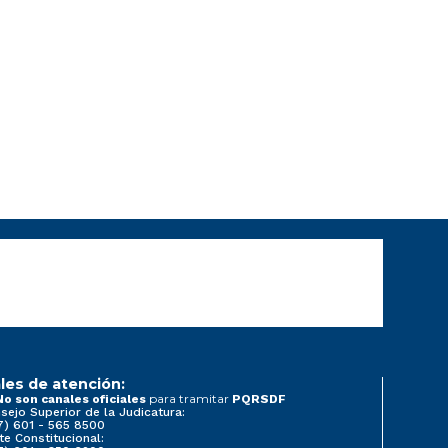
les de atención:
para tramitar
No son canales oficiales
PQRSDF
sejo Superior de la Judicatura:
7) 601 - 565 8500
te Constitucional: