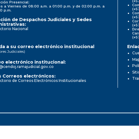
(+5
ción Presencial:
Con
s a Viernes de 08:00 a.m. a 01:00 p.m. y de 02:00 p.m. a
(+5
0 p.m.
Com
(+5
ción de Despachos Judiciales y Sedes
Cor
istrativas:
(+5
ctorio Nacional
Dir
Car
(+5
a a su correo electrónico institucional
Enla
ores Judiciales)
Cue
Map
o electrónico institucional:
Pol
@cendoj.ramajudicial.gov.co
Sit
 Correos electrónicos:
Tra
ctorio de Correos Electrónicos Institucionales