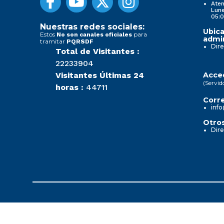
Aten
Lune
05:0
Nuestras redes sociales:
Ubica
Estos
para
No son canales oficiales
admin
tramitar
PQRSDF
Dire
Total de Visitantes :
22233904
Visitantes Últimas 24
Acced
(Servid
horas :
44711
Corre
info
Otros
Dire