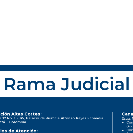
Rama Judicial
ción Altas Cortes:
Cana
e 12 No 7 - 65, Palacio de Justicia Alfonso Reyes Echandía
Estos
otá - Colombia
Con
(+5
Cor
ios de Atención: