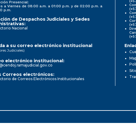
(+5
ción Presencial:
Con
s a Viernes de 08:00 a.m. a 01:00 p.m. y de 02:00 p.m. a
(+5
0 p.m.
Com
(+5
ción de Despachos Judiciales y Sedes
Cor
istrativas:
(+5
ctorio Nacional
Dir
Car
(+5
a a su correo electrónico institucional
Enla
ores Judiciales)
Cue
Map
o electrónico institucional:
Pol
@cendoj.ramajudicial.gov.co
Sit
 Correos electrónicos:
Tra
ctorio de Correos Electrónicos Institucionales