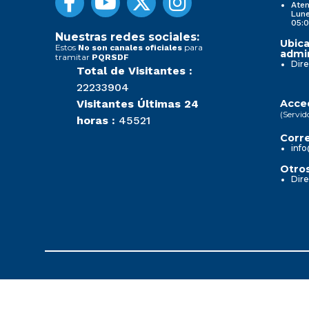
Aten
Lune
05:0
Nuestras redes sociales:
Ubica
Estos
para
No son canales oficiales
admin
tramitar
PQRSDF
Dire
Total de Visitantes :
22233904
Visitantes Últimas 24
Acced
(Servid
horas :
45521
Corre
info
Otros
Dire