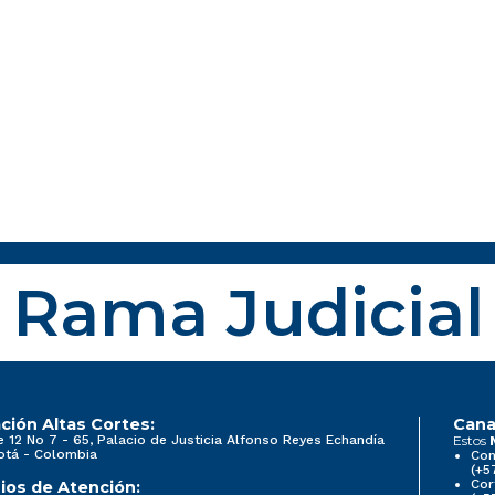
Rama Judicial
ción Altas Cortes:
Cana
e 12 No 7 - 65, Palacio de Justicia Alfonso Reyes Echandía
Estos
otá - Colombia
Con
(+5
Cor
ios de Atención: