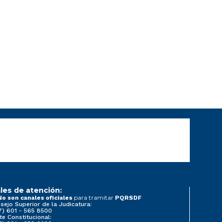
les de atención:
para tramitar
No son canales oficiales
PQRSDF
sejo Superior de la Judicatura:
7) 601 - 565 8500
te Constitucional: