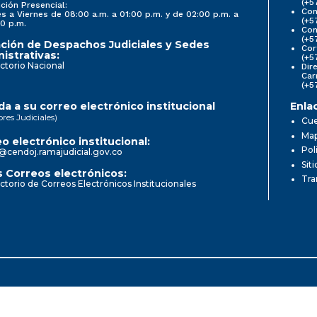
(+5
ción Presencial:
Con
s a Viernes de 08:00 a.m. a 01:00 p.m. y de 02:00 p.m. a
(+5
0 p.m.
Com
(+5
ción de Despachos Judiciales y Sedes
Cor
istrativas:
(+5
ctorio Nacional
Dir
Car
(+5
a a su correo electrónico institucional
Enla
ores Judiciales)
Cue
Map
o electrónico institucional:
Pol
@cendoj.ramajudicial.gov.co
Sit
 Correos electrónicos:
Tra
ctorio de Correos Electrónicos Institucionales