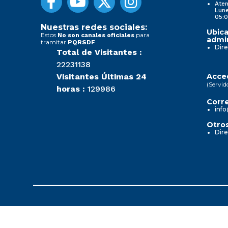
Aten
Lune
05:0
Nuestras redes sociales:
Ubica
Estos
para
No son canales oficiales
admin
tramitar
PQRSDF
Dire
Total de Visitantes :
22231138
Visitantes Últimas 24
Acced
(Servid
horas :
129986
Corre
info
Otros
Dire