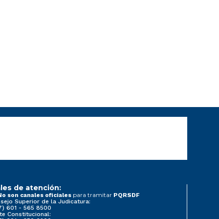
les de atención:
para tramitar
No son canales oficiales
PQRSDF
sejo Superior de la Judicatura:
7) 601 - 565 8500
te Constitucional: