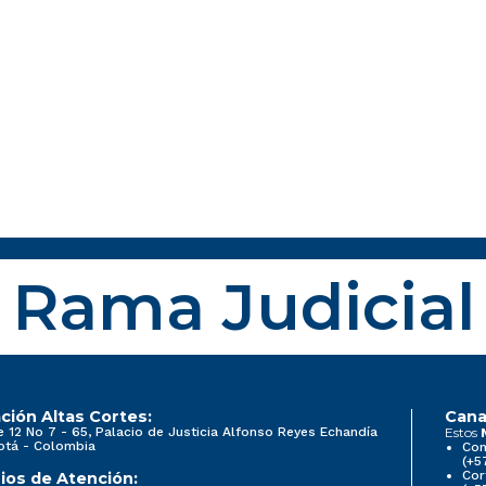
Rama Judicial
ción Altas Cortes:
Cana
e 12 No 7 - 65, Palacio de Justicia Alfonso Reyes Echandía
Estos
otá - Colombia
Con
(+5
Cor
ios de Atención: