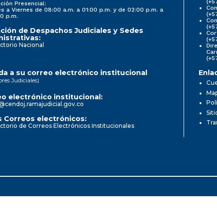
(+5
ción Presencial:
Con
s a Viernes de 08:00 a.m. a 01:00 p.m. y de 02:00 p.m. a
(+5
0 p.m.
Com
(+5
ción de Despachos Judiciales y Sedes
Cor
istrativas:
(+5
ctorio Nacional
Dir
Car
(+5
a a su correo electrónico institucional
Enla
ores Judiciales)
Cue
Map
o electrónico institucional:
Pol
@cendoj.ramajudicial.gov.co
Sit
 Correos electrónicos:
Tra
ctorio de Correos Electrónicos Institucionales