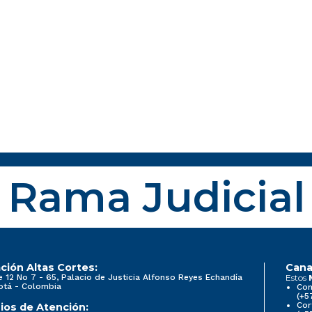
Rama Judicial
ción Altas Cortes:
Cana
e 12 No 7 - 65, Palacio de Justicia Alfonso Reyes Echandía
Estos
otá - Colombia
Con
(+5
Cor
ios de Atención: