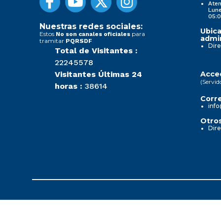
Aten
Lune
05:0
Nuestras redes sociales:
Ubica
Estos
para
No son canales oficiales
admin
tramitar
PQRSDF
Dire
Total de Visitantes :
22245578
Visitantes Últimas 24
Acced
(Servid
horas :
38614
Corre
info
Otros
Dire