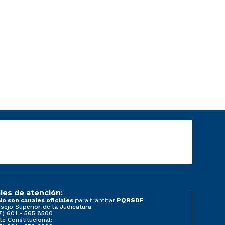
les de atención:
para tramitar
No son canales oficiales
PQRSDF
sejo Superior de la Judicatura:
7) 601 - 565 8500
te Constitucional: