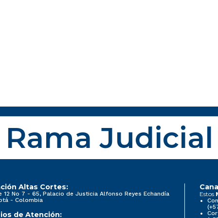
Rama Judicial
ción Altas Cortes:
Cana
e 12 No 7 - 65, Palacio de Justicia Alfonso Reyes Echandía
Estos
otá - Colombia
Con
(+5
Cor
ios de Atención: