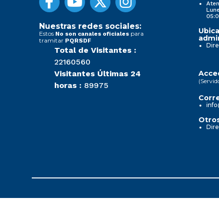
Aten
Lune
05:0
Nuestras redes sociales:
Ubica
Estos
para
No son canales oficiales
admin
tramitar
PQRSDF
Dire
Total de Visitantes :
22160560
Visitantes Últimas 24
Acced
(Servid
horas :
89975
Corre
info
Otros
Dire