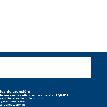
les de atención:
para tramitar
No son canales oficiales
PQRSDF
sejo Superior de la Judicatura:
7) 601 - 565 8500
te Constitucional: