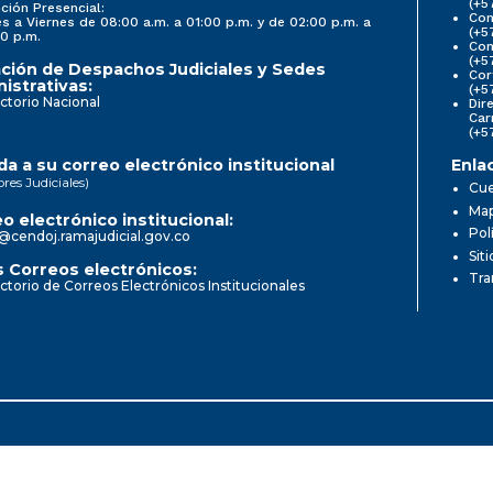
(+5
ción Presencial:
Con
s a Viernes de 08:00 a.m. a 01:00 p.m. y de 02:00 p.m. a
(+5
0 p.m.
Com
(+5
ción de Despachos Judiciales y Sedes
Cor
istrativas:
(+5
ctorio Nacional
Dir
Car
(+5
a a su correo electrónico institucional
Enla
ores Judiciales)
Cue
Map
o electrónico institucional:
Pol
@cendoj.ramajudicial.gov.co
Sit
 Correos electrónicos:
Tra
ctorio de Correos Electrónicos Institucionales