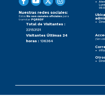
Aten
Lune
05:0
Nuestras redes sociales:
Ubica
Estos
para
No son canales oficiales
admin
tramitar
PQRSDF
Dire
Total de Visitantes :
22153131
Visitantes Últimas 24
Acced
(Servid
horas :
136364
Corre
info
Otros
Dire