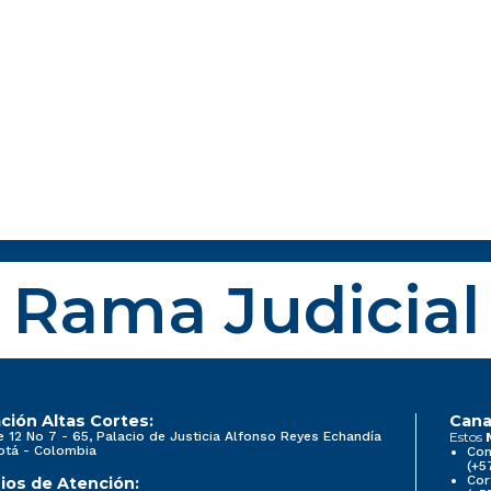
Rama Judicial
ción Altas Cortes:
Cana
e 12 No 7 - 65, Palacio de Justicia Alfonso Reyes Echandía
Estos
otá - Colombia
Con
(+5
Cor
ios de Atención: