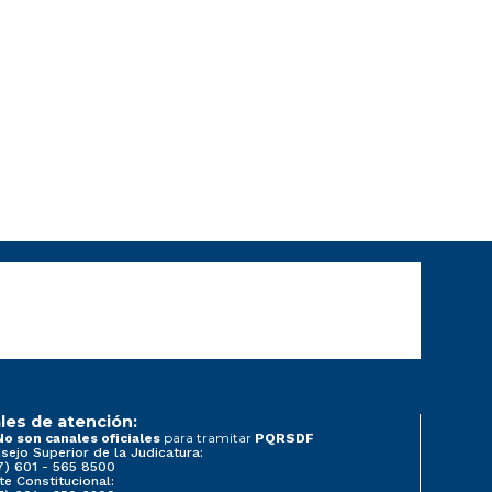
les de atención:
para tramitar
No son canales oficiales
PQRSDF
sejo Superior de la Judicatura:
7) 601 - 565 8500
te Constitucional: