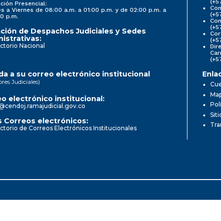
(+5
ción Presencial:
Con
s a Viernes de 08:00 a.m. a 01:00 p.m. y de 02:00 p.m. a
(+5
0 p.m.
Com
(+5
ción de Despachos Judiciales y Sedes
Cor
istrativas:
(+5
ctorio Nacional
Dir
Car
(+5
a a su correo electrónico institucional
Enla
ores Judiciales)
Cue
Map
o electrónico institucional:
Pol
@cendoj.ramajudicial.gov.co
Sit
 Correos electrónicos:
Tra
ctorio de Correos Electrónicos Institucionales