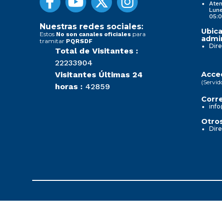
Aten
Lune
05:0
Nuestras redes sociales:
Ubica
Estos
para
No son canales oficiales
admin
tramitar
PQRSDF
Dire
Total de Visitantes :
22233904
Visitantes Últimas 24
Acced
(Servid
horas :
42859
Corre
info
Otros
Dire