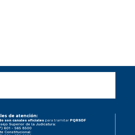
les de atención:
para tramitar
No son canales oficiales
PQRSDF
sejo Superior de la Judicatura:
7) 601 - 565 8500
te Constitucional: