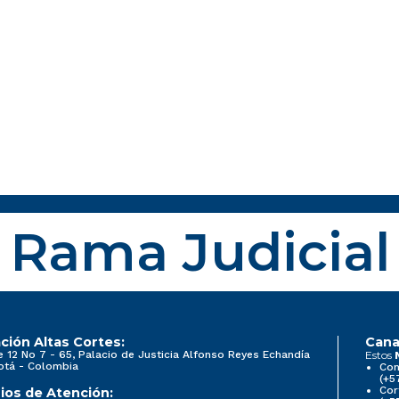
Rama Judicial
ción Altas Cortes:
Cana
e 12 No 7 - 65, Palacio de Justicia Alfonso Reyes Echandía
Estos
otá - Colombia
Con
(+5
Cor
ios de Atención: