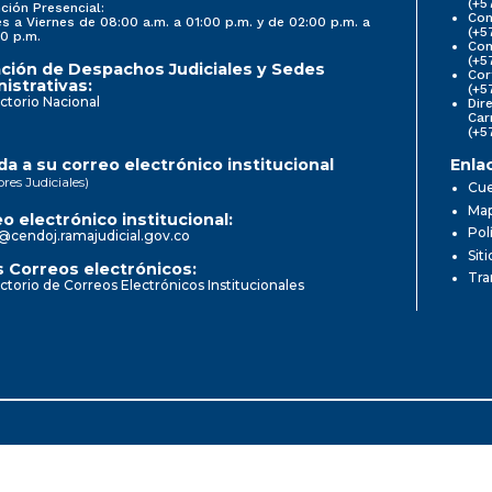
(+5
ción Presencial:
Con
s a Viernes de 08:00 a.m. a 01:00 p.m. y de 02:00 p.m. a
(+5
0 p.m.
Com
(+5
ción de Despachos Judiciales y Sedes
Cor
istrativas:
(+5
ctorio Nacional
Dir
Car
(+5
a a su correo electrónico institucional
Enla
ores Judiciales)
Cue
Map
o electrónico institucional:
Pol
@cendoj.ramajudicial.gov.co
Sit
 Correos electrónicos:
Tra
ctorio de Correos Electrónicos Institucionales