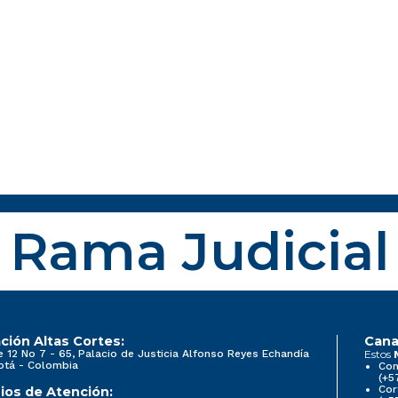
Rama Judicial
ción Altas Cortes:
Cana
e 12 No 7 - 65, Palacio de Justicia Alfonso Reyes Echandía
Estos
otá - Colombia
Con
(+5
Cor
ios de Atención: