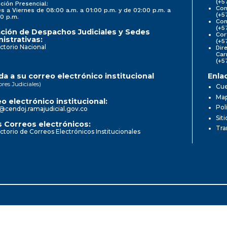
(+5
ción Presencial:
Con
s a Viernes de 08:00 a.m. a 01:00 p.m. y de 02:00 p.m. a
(+5
0 p.m.
Com
(+5
ción de Despachos Judiciales y Sedes
Cor
istrativas:
(+5
ctorio Nacional
Dir
Car
(+5
a a su correo electrónico institucional
Enla
ores Judiciales)
Cue
Map
o electrónico institucional:
Pol
@cendoj.ramajudicial.gov.co
Sit
 Correos electrónicos:
Tra
ctorio de Correos Electrónicos Institucionales