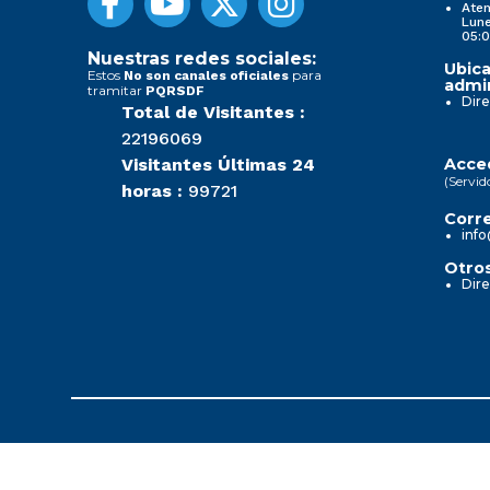
Aten
Lune
05:0
Nuestras redes sociales:
Ubica
Estos
para
No son canales oficiales
admin
tramitar
PQRSDF
Dire
Total de Visitantes :
22196069
Visitantes Últimas 24
Acced
(Servid
horas :
99721
Corre
info
Otros
Dire