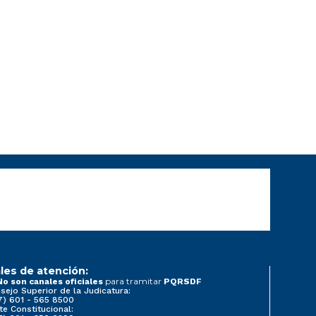
les de atención:
para tramitar
No son canales oficiales
PQRSDF
sejo Superior de la Judicatura:
7) 601 - 565 8500
te Constitucional: