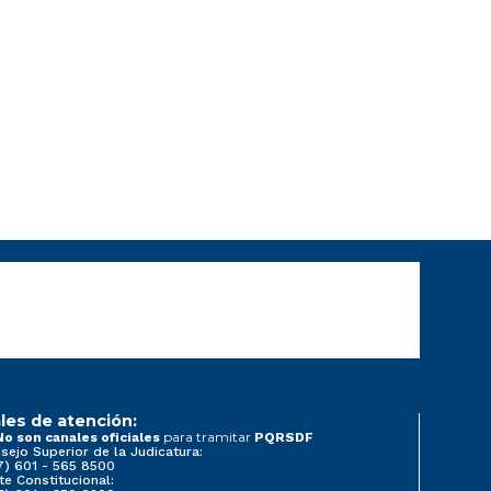
les de atención:
para tramitar
No son canales oficiales
PQRSDF
sejo Superior de la Judicatura:
7) 601 - 565 8500
te Constitucional: