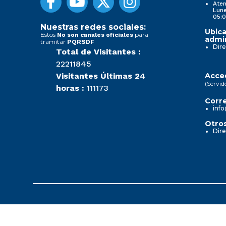
Aten
Lune
05:0
Nuestras redes sociales:
Ubica
Estos
para
No son canales oficiales
admin
tramitar
PQRSDF
Dire
Total de Visitantes :
22211845
Visitantes Últimas 24
Acced
(Servid
horas :
111173
Corre
info
Otros
Dire