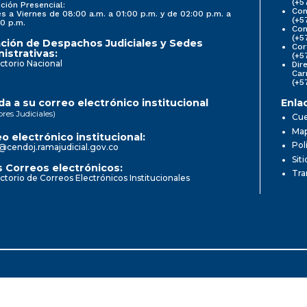
(+5
ción Presencial:
Con
s a Viernes de 08:00 a.m. a 01:00 p.m. y de 02:00 p.m. a
(+5
0 p.m.
Com
(+5
ción de Despachos Judiciales y Sedes
Cor
istrativas:
(+5
ctorio Nacional
Dir
Car
(+5
a a su correo electrónico institucional
Enla
ores Judiciales)
Cue
Map
o electrónico institucional:
Pol
@cendoj.ramajudicial.gov.co
Sit
 Correos electrónicos:
Tra
ctorio de Correos Electrónicos Institucionales