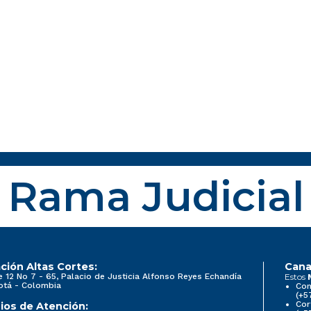
Rama Judicial
ción Altas Cortes:
Cana
e 12 No 7 - 65, Palacio de Justicia Alfonso Reyes Echandía
Estos
otá - Colombia
Con
(+5
Cor
ios de Atención: