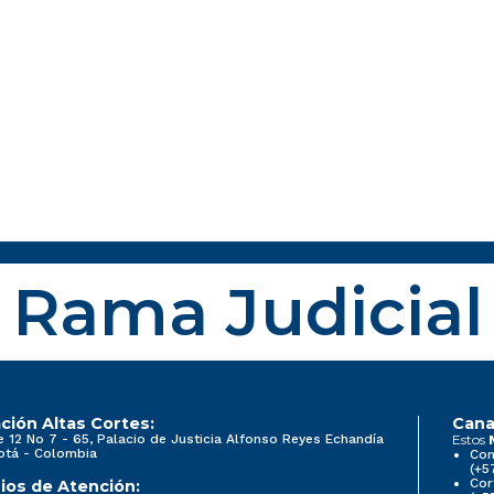
Rama Judicial
ción Altas Cortes:
Cana
e 12 No 7 - 65, Palacio de Justicia Alfonso Reyes Echandía
Estos
otá - Colombia
Con
(+5
Cor
ios de Atención: