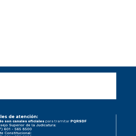
les de atención:
para tramitar
No son canales oficiales
PQRSDF
sejo Superior de la Judicatura:
7) 601 - 565 8500
te Constitucional: