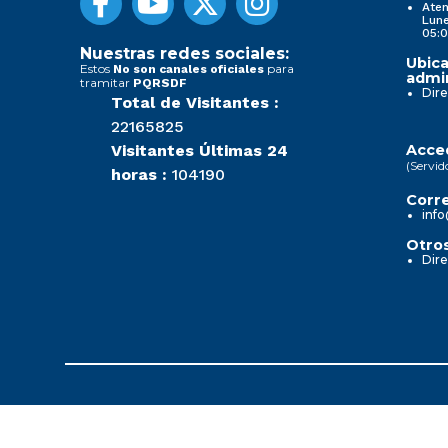
Aten
Lune
05:0
Nuestras redes sociales:
Ubica
Estos
para
No son canales oficiales
admin
tramitar
PQRSDF
Dire
Total de Visitantes :
22165825
Visitantes Últimas 24
Acced
(Servid
horas :
104190
Corre
info
Otros
Dire