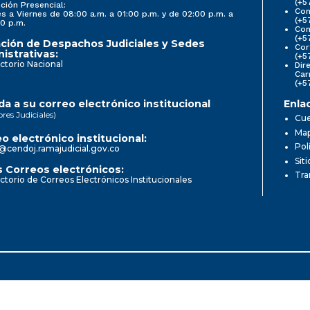
(+5
ción Presencial:
Con
s a Viernes de 08:00 a.m. a 01:00 p.m. y de 02:00 p.m. a
(+5
0 p.m.
Com
(+5
ción de Despachos Judiciales y Sedes
Cor
istrativas:
(+5
ctorio Nacional
Dir
Car
(+5
a a su correo electrónico institucional
Enla
ores Judiciales)
Cue
Map
o electrónico institucional:
Pol
@cendoj.ramajudicial.gov.co
Sit
 Correos electrónicos:
Tra
ctorio de Correos Electrónicos Institucionales