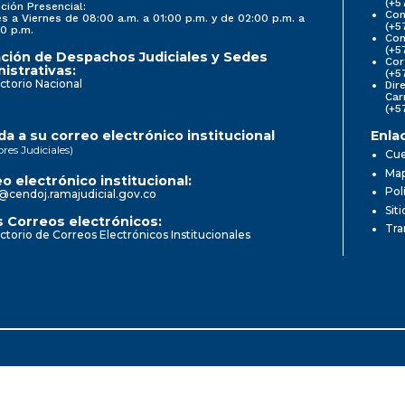
(+5
ción Presencial:
Con
s a Viernes de 08:00 a.m. a 01:00 p.m. y de 02:00 p.m. a
(+5
0 p.m.
Com
(+5
ción de Despachos Judiciales y Sedes
Cor
istrativas:
(+5
ctorio Nacional
Dir
Car
(+5
a a su correo electrónico institucional
Enla
ores Judiciales)
Cue
Map
o electrónico institucional:
Pol
@cendoj.ramajudicial.gov.co
Sit
 Correos electrónicos:
Tra
ctorio de Correos Electrónicos Institucionales