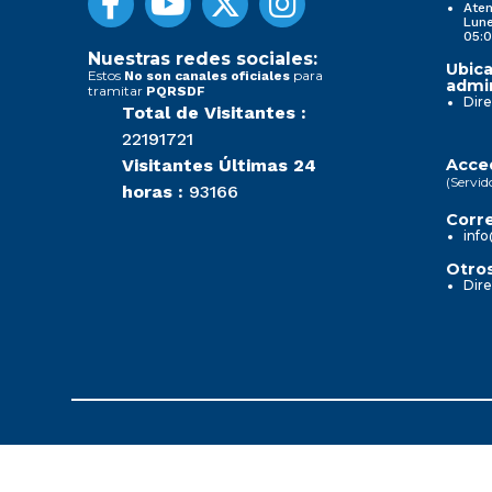
Aten
Lune
05:0
Nuestras redes sociales:
Ubica
Estos
para
No son canales oficiales
admin
tramitar
PQRSDF
Dire
Total de Visitantes :
22191721
Visitantes Últimas 24
Acced
(Servid
horas :
93166
Corre
info
Otros
Dire