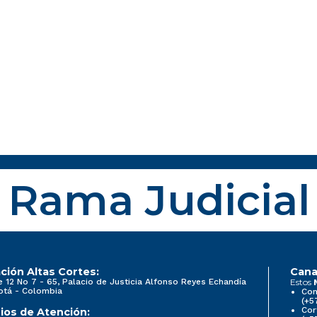
Rama Judicial
ción Altas Cortes:
Cana
e 12 No 7 - 65, Palacio de Justicia Alfonso Reyes Echandía
Estos
otá - Colombia
Con
(+5
Cor
ios de Atención: