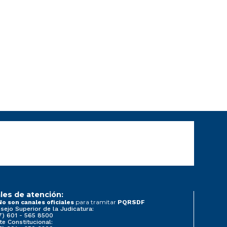
les de atención:
para tramitar
No son canales oficiales
PQRSDF
sejo Superior de la Judicatura:
7) 601 - 565 8500
te Constitucional: